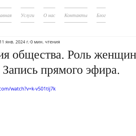
лавная
Услуги
О нас
Контакты
Блог
11 янв. 2024 г.
0 мин. чтения
ия общества. Роль женщин
 Запись прямого эфира.
com/watch?v=k-v501tij7k