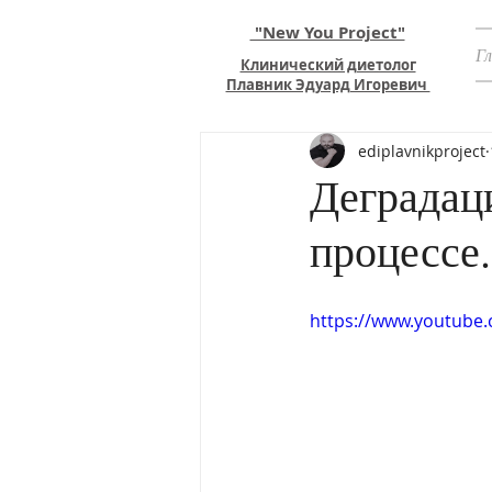
"New You Project"
Г
Клинический диетолог
Плавник Эдуард Игоревич
ediplavnikproject
Деградац
процессе.
https://www.youtube.