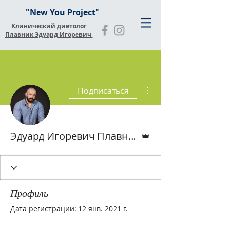
"New You Project"
Клинический диетолог
Плавник Эдуард Игоревич
Другие действия
Подписаться
Админ
Эдуард Игоревич Плавник
Профиль
Дата регистрации: 12 янв. 2021 г.