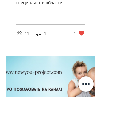
специалист в области
правильного питания.
Именно клинический
диетолог, а не
нутрициолог, тренер,...
11
1
1
3 янв. 2024 г.
∙
1
мин.