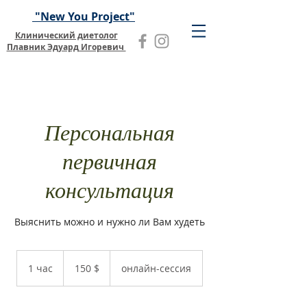
"New You Project"
Клинический диетолог
Плавник Эдуард Игоревич
Персональная
первичная
консультация
Выяснить можно и нужно ли Вам худеть
150
долларов
1 час
1
150 $
онлайн-сессия
США
ч
а