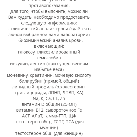
противопоказания.
Для того, чтобы выяснить, можно ли
Вам худеть, необходимо предоставить
следующую информацию:
- клинический анализ крови (сдаётся в
любой выбранной вами лаборатории)
- биохимический анализ крови,
включающий:
глюкозу, гликозилированный
гемоглобин
инсулин, лептин (при существенном
избытке веса)
мочевину, креатинин, мочевую кислоту
билирубин (прямой, общий)
липидный профиль (о.холестерин,
триглицериды, ЛПНП, ЛПВП, КА)
Na, K, Ca, СL, Zn
витамин D общий (25-ОН)
витамин В12, сывороточное Fe
АСТ, АЛаТ, гамма-ГТП, ЩФ
тестостерон общ., ГСПГ, ПСА (для
мужчин)
тестостерон общ. (для женщин)